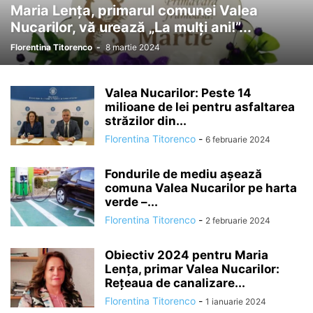
Maria Lența, primarul comunei Valea
Nucarilor, vă urează „La mulți ani!”...
Florentina Titorenco
-
8 martie 2024
Valea Nucarilor: Peste 14
milioane de lei pentru asfaltarea
străzilor din...
Florentina Titorenco
-
6 februarie 2024
Fondurile de mediu așează
comuna Valea Nucarilor pe harta
verde –...
Florentina Titorenco
-
2 februarie 2024
Obiectiv 2024 pentru Maria
Lența, primar Valea Nucarilor:
Rețeaua de canalizare...
Florentina Titorenco
-
1 ianuarie 2024