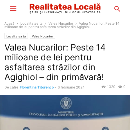
Acasă
Localitatea ta
Valea Nucarilor
Valea Nucarilor: Peste 14
milioane de lei pentru asfaltarea străzilor din Agighiol...
Localitatea ta
Valea Nucarilor
Valea Nucarilor: Peste 14
milioane de lei pentru
asfaltarea străzilor din
Agighiol – din primăvară!
1320
0
De către
Florentina Titorenco
-
6 februarie 2024