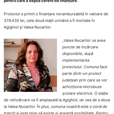
pentru care a depus cerere de finanțare.
Proiectul a primit o finanțare nerambursabilă în valoare de
376.430 lei, cele două stații urmând a fi montate în
Agighiol și Valea Nucarilor.
„Valea Nucarilor va avea
puncte de încărcare
disponibile, după
implementarea
proiectului. Comuna face
parte dintr-un proiect
județean prin care se vor
achiziționa microbuze
școlare electrice. O stație
de reîncărcare va fi amplasată la Agighiol, iar cea de a doua
la Valea Nucarilor. În plus, comuna noastră este o zonă de
tranzit și este bine să existe și această posibilitate. Pentru