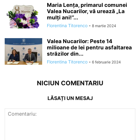
Maria Lența, primarul comunei
Valea Nucarilor, vă urează „La
mulți ani!”...
Florentina Titorenco
-
8 martie 2024
Valea Nucarilor: Peste 14
milioane de lei pentru asfaltarea
străzilor din...
Florentina Titorenco
-
6 februarie 2024
NICIUN COMENTARIU
LĂSAȚI UN MESAJ