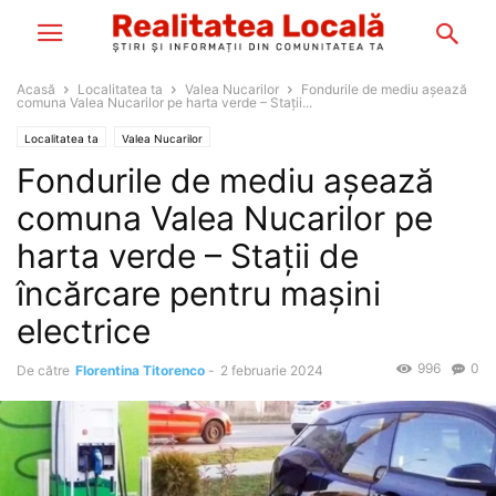
Acasă
Localitatea ta
Valea Nucarilor
Fondurile de mediu așează
comuna Valea Nucarilor pe harta verde – Stații...
Localitatea ta
Valea Nucarilor
Fondurile de mediu așează
comuna Valea Nucarilor pe
harta verde – Stații de
încărcare pentru mașini
electrice
996
0
De către
Florentina Titorenco
-
2 februarie 2024