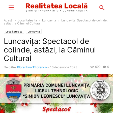
Acasă
Localitatea ta
Luncavița
Luncaviţa: Spectacol de colinde,
astăzi, la Căminul Cultural
Localitatea ta
Luncavița
Luncaviţa: Spectacol de
colinde, astăzi, la Căminul
Cultural
699
0
De către
Florentina Titorenco
-
16 decembrie 2023