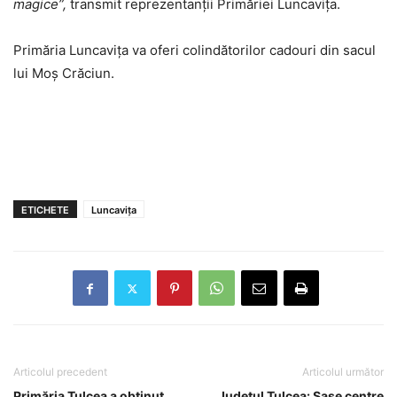
magice”,
transmit reprezentanții Primăriei Luncaviţa.
Primăria Luncavița va oferi colindătorilor cadouri din sacul
lui Moș Crăciun.
ETICHETE
Luncavița
Articolul precedent
Articolul următor
Primăria Tulcea a obținut
Județul Tulcea: Șase centre