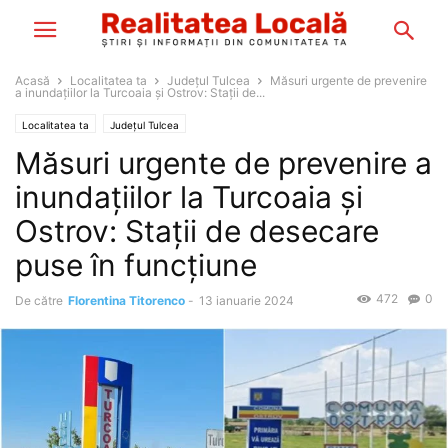
Acasă
Localitatea ta
Județul Tulcea
Măsuri urgente de prevenire
a inundațiilor la Turcoaia și Ostrov: Stații de...
Localitatea ta
Județul Tulcea
Măsuri urgente de prevenire a
inundațiilor la Turcoaia și
Ostrov: Stații de desecare
puse în funcțiune
472
0
De către
Florentina Titorenco
-
13 ianuarie 2024