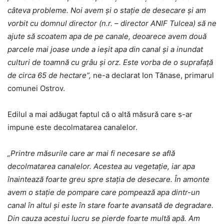
câteva probleme. Noi avem și o stație de desecare și am
vorbit cu domnul director (n.r. – director ANIF Tulcea) să ne
ajute să scoatem apa de pe canale, deoarece avem două
parcele mai joase unde a ieșit apa din canal și a inundat
culturi de toamnă cu grâu și orz. Este vorba de o suprafață
de circa 65 de hectare”,
ne-a declarat Ion Tănase, primarul
comunei Ostrov.
Edilul a mai adăugat faptul că o altă măsură care s-ar
impune este decolmatarea canalelor.
„Printre măsurile care ar mai fi necesare se află
decolmatarea canalelor. Acestea au vegetație, iar apa
înaintează foarte greu spre stația de desecare. În amonte
avem o stație de pompare care pompează apa dintr-un
canal în altul și este în stare foarte avansată de degradare.
Din cauza acestui lucru se pierde foarte multă apă. Am