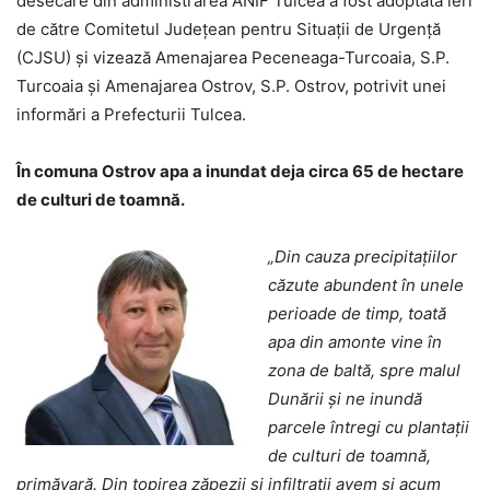
desecare din administrarea ANIF Tulcea a fost adoptată ieri
de către Comitetul Județean pentru Situații de Urgență
(CJSU) și vizează Amenajarea Peceneaga-Turcoaia, S.P.
Turcoaia și Amenajarea Ostrov, S.P. Ostrov, potrivit unei
informări a Prefecturii Tulcea.
În comuna Ostrov apa a inundat deja circa 65 de hectare
de culturi de toamnă.
„Din cauza precipitațiilor
căzute abundent în unele
perioade de timp, toată
apa din amonte vine în
zona de baltă, spre malul
Dunării și ne inundă
parcele întregi cu plantații
de culturi de toamnă,
primăvară. Din topirea zăpezii și infiltrații avem și acum