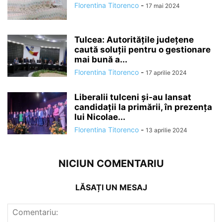
Florentina Titorenco
-
17 mai 2024
Tulcea: Autoritățile județene
caută soluții pentru o gestionare
mai bună a...
Florentina Titorenco
-
17 aprilie 2024
Liberalii tulceni și-au lansat
candidații la primării, în prezența
lui Nicolae...
Florentina Titorenco
-
13 aprilie 2024
NICIUN COMENTARIU
LĂSAȚI UN MESAJ