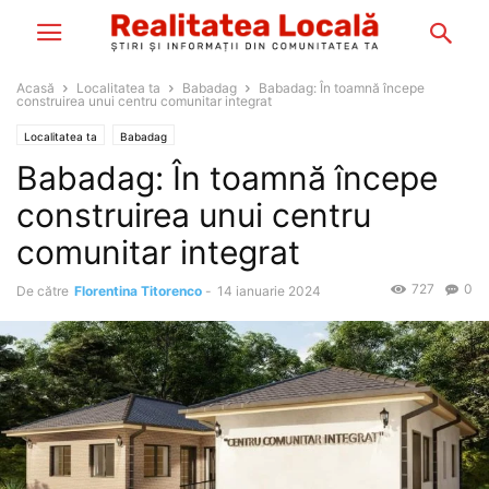
Acasă
Localitatea ta
Babadag
Babadag: În toamnă începe
construirea unui centru comunitar integrat
Localitatea ta
Babadag
Babadag: În toamnă începe
construirea unui centru
comunitar integrat
727
0
De către
Florentina Titorenco
-
14 ianuarie 2024