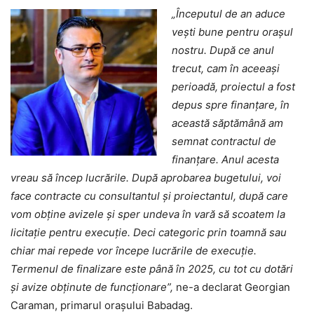
„Începutul de an aduce
vești bune pentru orașul
nostru. După ce anul
trecut, cam în aceeași
perioadă, proiectul a fost
depus spre finanțare, în
această săptămână am
semnat contractul de
finanțare. Anul acesta
vreau să încep lucrările. După aprobarea bugetului, voi
face contracte cu consultantul și proiectantul, după care
vom obține avizele și sper undeva în vară să scoatem la
licitație pentru execuție. Deci categoric prin toamnă sau
chiar mai repede vor începe lucrările de execuție.
Termenul de finalizare este până în 2025, cu tot cu dotări
și avize obținute de funcționare”,
ne-a declarat Georgian
Caraman, primarul orașului Babadag.