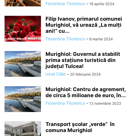
Florentina Titorenco
-
18 aprilie 2024
Filip Ivanov, primarul comunei
Murighiol, vă urează „La mulți
ani!” cu...
Florentina Titorenco
-
8 martie 2024
Murighiol: Guvernul a stabilit
prima stațiune turistică din
județul Tulcea!
Irinel Călin
-
20 februarie 2024
Murighiol: Centru de agrement,
de circa 5 milioane de euro, în...
Florentina Titorenco
-
13 noiembrie 2023
Transport școlar „verde” în
comuna Murighiol