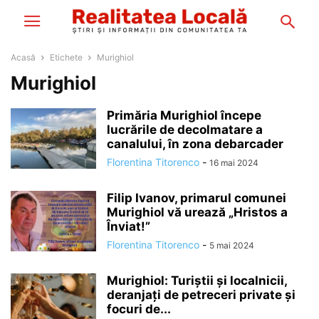
Acasă
Etichete
Murighiol
Murighiol
Primăria Murighiol începe
lucrările de decolmatare a
canalului, în zona debarcader
Florentina Titorenco
-
16 mai 2024
Filip Ivanov, primarul comunei
Murighiol vă urează „Hristos a
Înviat!”
Florentina Titorenco
-
5 mai 2024
Murighiol: Turiștii și localnicii,
deranjați de petreceri private și
focuri de...