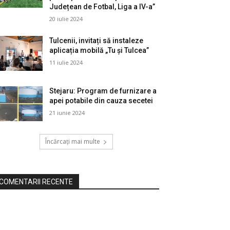
Județean de Fotbal, Liga a IV-a”
20 iulie 2024
Tulcenii, invitați să instaleze
aplicația mobilă „Tu și Tulcea”
11 iulie 2024
Stejaru: Program de furnizare a
apei potabile din cauza secetei
21 iunie 2024
Încărcați mai multe
COMENTARII RECENTE