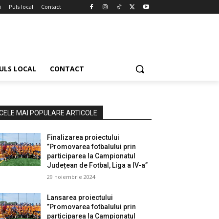
i
Puls local
Contact
ULS LOCAL
CONTACT
CELE MAI POPULARE ARTICOLE
Finalizarea proiectului
”Promovarea fotbalului prin
participarea la Campionatul
Județean de Fotbal, Liga a IV-a”
29 noiembrie 2024
Lansarea proiectului
”Promovarea fotbalului prin
participarea la Campionatul