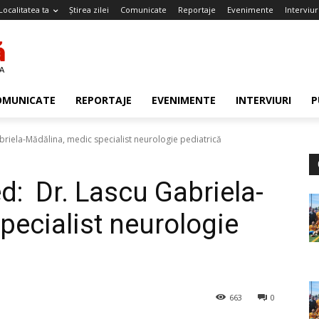
Localitatea ta
Știrea zilei
Comunicate
Reportaje
Evenimente
Interviur
OMUNICATE
REPORTAJE
EVENIMENTE
INTERVIURI
P
riela-Mădălina, medic specialist neurologie pediatrică
d: Dr. Lascu Gabriela-
pecialist neurologie
663
0