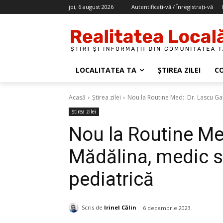
joi, 6 august 2026
Autentificați-vă / Înregistrați-vă
LOCALITATEA TA
ȘTIREA ZILEI
C
Acasă
Știrea zilei
Nou la Routine Med: Dr. Lascu Gab
Știrea zilei
Nou la Routine Me
Mădălina, medic s
pediatrică
Scris de
Irinel Călin
6 decembrie 2023