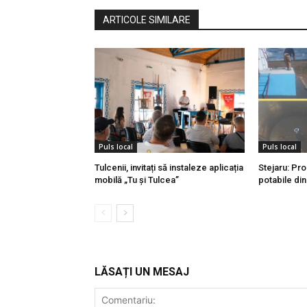
ARTICOLE SIMILARE
Puls local
Puls local
Tulcenii, invitați să instaleze aplicația
Stejaru: Pr
mobilă „Tu și Tulcea”
potabile di
LĂSAȚI UN MESAJ