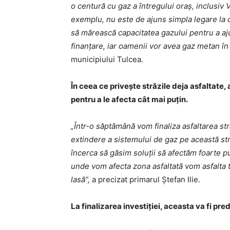
o centură cu gaz a întregului oraș, inclusiv V
exemplu, nu este de ajuns simpla legare la c
să mărească capacitatea gazului pentru a aj
finanțare, iar oamenii vor avea gaz metan în 
municipiului Tulcea.
În ceea ce privește străzile deja asfaltate,
pentru a le afecta cât mai puțin.
„Într-o săptămână vom finaliza asfaltarea st
extindere a sistemului de gaz pe această st
încerca să găsim soluții să afectăm foarte p
unde vom afecta zona asfaltată vom asfalta t
lasă”,
a precizat primarul Ștefan Ilie.
La finalizarea investiției, aceasta va fi pr