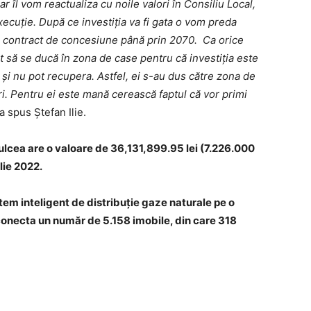
ar îl vom reactualiza cu noile valori în Consiliu Local,
execuție. După ce investiția va fi gata o vom preda
e contract de concesiune până prin 2070. Ca orice
t să se ducă în zona de case pentru că investiția este
 și nu pot recupera. Astfel, ei s-au dus către zona de
i. Pentru ei este mană cerească faptul că vor primi
 a spus Ștefan Ilie.
lcea are o valoare de 36,131,899.95 lei (7.226.000
ilie 2022.
stem inteligent de distribuție gaze naturale pe o
conecta un număr de 5.158 imobile, din care 318