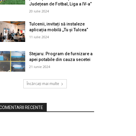
Județean de Fotbal, Liga a IV-a”
20 iulie 2024
Tulcenii, invitați să instaleze
aplicația mobilă „Tu și Tulcea”
11 iulie 2024
Stejaru: Program de furnizare a
apei potabile din cauza secetei
21 iunie 2024
Încărcați mai multe
COMENTARII RECENTE