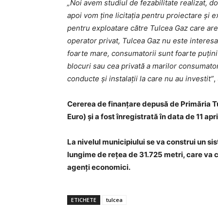
„Noi avem studiul de fezabilitate realizat, do
apoi vom ține licitația pentru proiectare și 
pentru exploatare către Tulcea Gaz care ar
operator privat, Tulcea Gaz nu este interesa
foarte mare, consumatorii sunt foarte puțini
blocuri sau cea privată a marilor consumator
conducte și instalații la care nu au investit”
,
Cererea de finanțare depusă de Primăria Tu
Euro) și a fost înregistrată în data de 11 apr
La nivelul municipiului se va construi un si
lungime de rețea de 31.725 metri, care va 
agenți economici.
ETICHETE
tulcea