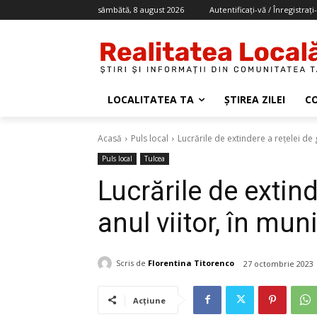
sâmbătă, 8 august 2026
Autentificați-vă / Înregistrați
LOCALITATEA TA
ȘTIREA ZILEI
C
Acasă
Puls local
Lucrările de extindere a rețelei de g
Puls local
Tulcea
Lucrările de extind
anul viitor, în mun
Scris de
Florentina Titorenco
27 octombrie 2023
Acțiune