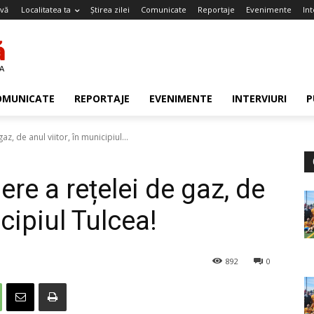
-vă
Localitatea ta
Știrea zilei
Comunicate
Reportaje
Evenimente
Int
OMUNICATE
REPORTAJE
EVENIMENTE
INTERVIURI
P
az, de anul viitor, în municipiul...
ere a rețelei de gaz, de
icipiul Tulcea!
892
0