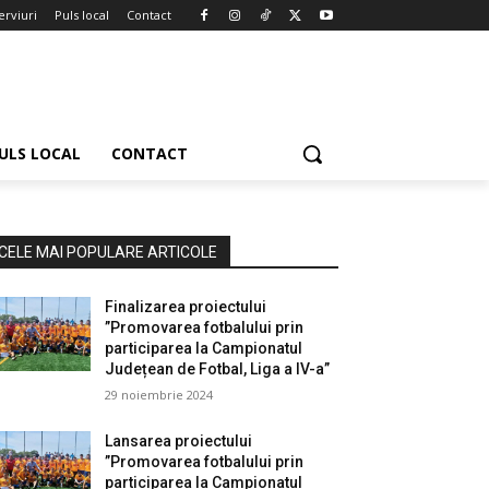
erviuri
Puls local
Contact
ULS LOCAL
CONTACT
CELE MAI POPULARE ARTICOLE
Finalizarea proiectului
”Promovarea fotbalului prin
participarea la Campionatul
Județean de Fotbal, Liga a IV-a”
29 noiembrie 2024
Lansarea proiectului
”Promovarea fotbalului prin
participarea la Campionatul