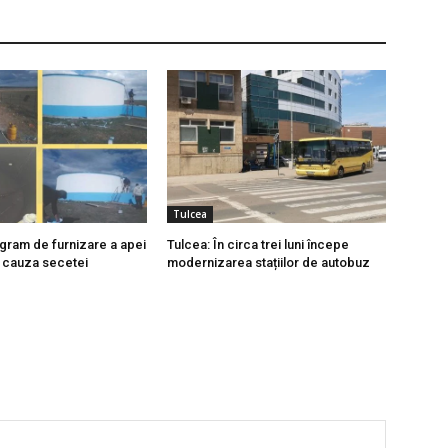
Tulcea
ogram de furnizare a apei
Tulcea: În circa trei luni începe
n cauza secetei
modernizarea stațiilor de autobuz