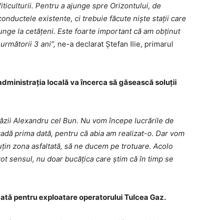
iticulturii. Pentru a ajunge spre Orizontului, de
onductele existente, ci trebuie făcute niște stații care
unge la cetățeni. Este foarte important că am obținut
următorii 3 ani”,
ne-a declarat Ștefan Ilie, primarul
 administrația locală va încerca să găsească soluții
răzii Alexandru cel Bun. Nu vom începe lucrările de
radă prima dată, pentru că abia am realizat-o. Dar vom
uțin zona asfaltată, să ne ducem pe trotuare. Acolo
ot sensul, nu doar bucățica care știm că în timp se
edată pentru exploatare operatorului Tulcea Gaz.