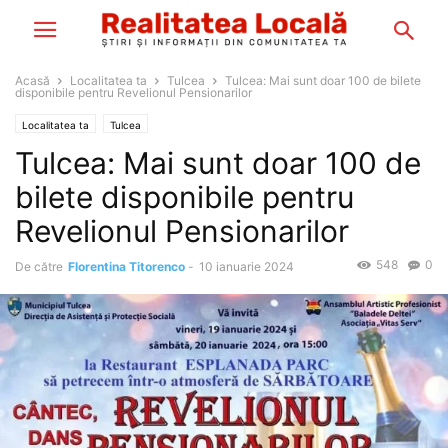
Acasă
Localitatea ta
Tulcea
Tulcea: Mai sunt doar 100 de bilete
disponibile pentru Revelionul Pensionarilor
Localitatea ta
Tulcea
Tulcea: Mai sunt doar 100 de
bilete disponibile pentru
Revelionul Pensionarilor
548
0
De către
Florentina Titorenco
-
10 ianuarie 2024