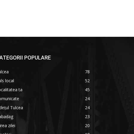
ATEGORII POPULARE
ulcea
78
ls local
52
calitatea ta
45
omunicate
24
dețul Tulcea
24
abadag
23
irea zilei
20