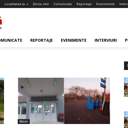
Localitatea ta
Știrea zilei
Comunicate
Reportaje
Evenimente
Interv
OMUNICATE
REPORTAJE
EVENIMENTE
INTERVIURI
P
Măcin