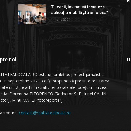
Fr
Tulcenii, invitați să instaleze
aplicația mobilă „Tu și Tulcea”
11 iulie 2024
pre noi
U
ITATEALOCALA.RO este un ambițios proiect jurnalistic,
at în septembrie 2023, ce își propune să prezinte realitatea
oate unitățile administrativ teritoriale ale județului Tulcea.
ctia: Florentina TITORENCO (Redactor Șef), Irinel CĂLIN
actor), Minu MATEI (fotoreporter)
actați-ne:
contact@realitatealocala.ro