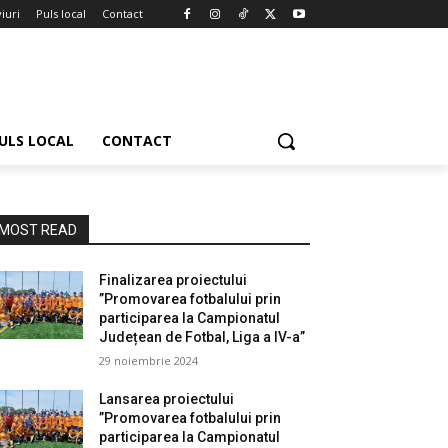
iuri
Puls local
Contact
ULS LOCAL
CONTACT
MOST READ
Finalizarea proiectului
”Promovarea fotbalului prin
participarea la Campionatul
Județean de Fotbal, Liga a IV-a”
29 noiembrie 2024
Lansarea proiectului
”Promovarea fotbalului prin
participarea la Campionatul