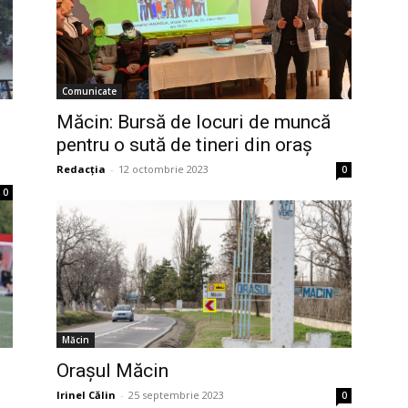
Comunicate
Măcin: Bursă de locuri de muncă
pentru o sută de tineri din oraș
Redacția
-
12 octombrie 2023
0
0
Măcin
Orașul Măcin
Irinel Călin
-
25 septembrie 2023
0