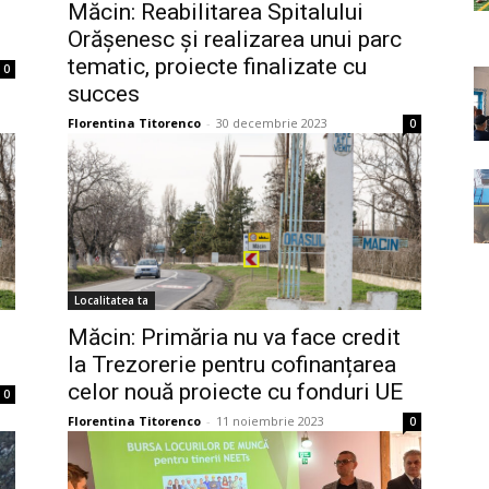
Măcin: Reabilitarea Spitalului
Orășenesc și realizarea unui parc
tematic, proiecte finalizate cu
0
succes
Florentina Titorenco
-
30 decembrie 2023
0
Localitatea ta
Măcin: Primăria nu va face credit
la Trezorerie pentru cofinanțarea
celor nouă proiecte cu fonduri UE
0
Florentina Titorenco
-
11 noiembrie 2023
0