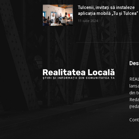
Tulcenii, invitați să instaleze
aplicația mobilă „Tu și Tulcea”
11 iulie 2024
Des
REAL
lans
din t
Reda
(red
Cont