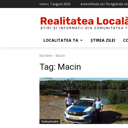
vineri, 7 august 2026
Autentificați-vă / Înregistrați-vă
LOCALITATEA TA
ȘTIREA ZILEI
C
Etichete
Macin
Tag:
Macin
Comunicate