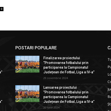
0
POSTARI POPULARE
C
Finalizarea proiectului
T
”Promovarea fotbalului prin
Pu
participarea la Campionatul
a”
Județean de Fotbal, Liga a IV-a”
Lo
29 noiembrie 2024
C
Lansarea proiectului
Ju
”Promovarea fotbalului prin
B
participarea la Campionatul
a”
Județean de Fotbal, Liga a IV-a”
Șt
20 iulie 2024