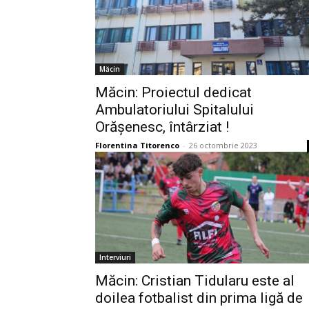
Măcin
Măcin: Proiectul dedicat
Ambulatoriului Spitalului
Orășenesc, întârziat !
Florentina Titorenco
-
26 octombrie 2023
Interviuri
Măcin: Cristian Tidularu este al
doilea fotbalist din prima ligă de