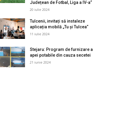
Județean de Fotbal, Liga a IV-a”
20 iulie 2024
Tulcenii, invitați să instaleze
aplicația mobilă „Tu și Tulcea”
11 iulie 2024
Stejaru: Program de furnizare a
apei potabile din cauza secetei
21 iunie 2024