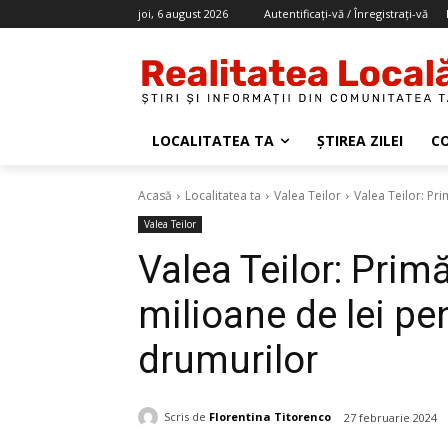
joi, 6 august 2026
Autentificați-vă / Înregistrați-vă
LOCALITATEA TA
ȘTIREA ZILEI
C
Acasă
Localitatea ta
Valea Teilor
Valea Teilor: Pri
Valea Teilor
Valea Teilor: Primă
milioane de lei pen
drumurilor
Scris de
Florentina Titorenco
27 februarie 2024