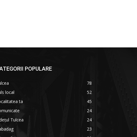
ATEGORII POPULARE
ulcea
78
ls local
52
calitatea ta
45
omunicate
24
dețul Tulcea
24
abadag
23