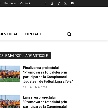
i
Puls local
Contact
ULS LOCAL
CONTACT
CELE MAI POPULARE ARTICOLE
Finalizarea proiectului
”Promovarea fotbalului prin
participarea la Campionatul
Județean de Fotbal, Liga a IV-a”
29 noiembrie 2024
Lansarea proiectului
”Promovarea fotbalului prin
participarea la Campionatul