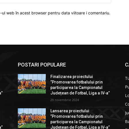
e-ul web în acest browser pentru data viitoare i comentariu.
POSTARI POPULARE
C
Finalizarea proiectului
T
”Promovarea fotbalului prin
Pu
participarea la Campionatul
a”
Județean de Fotbal, Liga a IV-a”
Lo
29 noiembrie 2024
C
Lansarea proiectului
Ju
”Promovarea fotbalului prin
B
participarea la Campionatul
a”
Județean de Fotbal, Liga a IV-a”