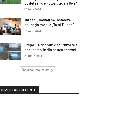
Județean de Fotbal, Liga a IV-a”
20 iulie 2024
Tulcenii, invitați să instaleze
aplicația mobilă „Tu și Tulcea”
11 iulie 2024
Stejaru: Program de furnizare a
apei potabile din cauza secetei
21 iunie 2024
Încărcați mai multe
COMENTARII RECENTE