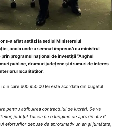
r s-a aflat astăzi la sediul Ministerului
ației, acolo unde a semnat împreună cu ministrul
prin programul național de investiții “Anghel
umuri publice, drumuri județene și drumuri de interes
eriorul localităților.
ei din care 600.950,00 lei este acordată din bugetul
a pentru atribuirea contractului de lucrări. Se va
a Teilor, județul Tulcea pe o lungime de aproximativ 6
ul eforturilor depuse de aproximativ un an și jumătate,