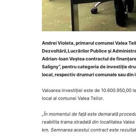
Andrei Violeta, primarul comunei Valea Teilo
Dezvoltării,Lucrărilor Publice și Administr
Adrian-Ioan Veștea contractul de finanțare 
Saligny“, pentru categoria de investiție dr
local, respectiv drumuri comunale sau din int
Valoarea investiției este de 10.600.950,00 l
local al comunei Valea Teilor.
„În momentul de față este demarată procedur
reabilita trama stradală din localitatea Vale
km. Semnarea acestui contract este rezultat