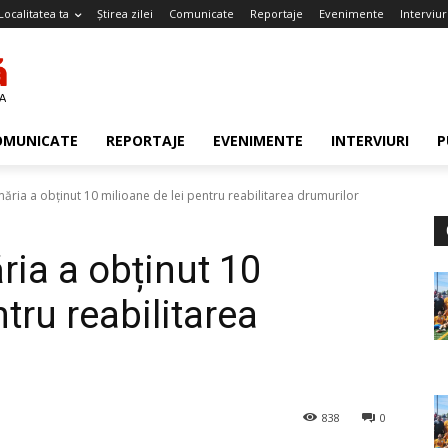
Localitatea ta
Știrea zilei
Comunicate
Reportaje
Evenimente
Interviur
OMUNICATE
REPORTAJE
EVENIMENTE
INTERVIURI
P
măria a obținut 10 milioane de lei pentru reabilitarea drumurilor
ria a obținut 10
tru reabilitarea
838
0