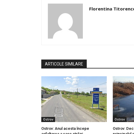
Florentina Titorenc
ARTICOLE SIMILARE
Ostrov
Ostrov
Ostrov: Anul acesta începe
Ostrov: Dec
asfaltarea a șase străzi
principalul o