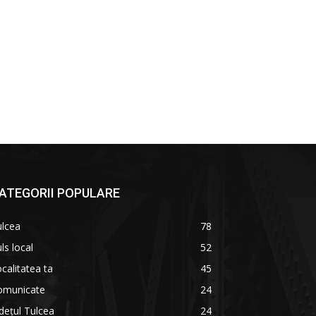
ATEGORII POPULARE
ulcea
78
ls local
52
calitatea ta
45
omunicate
24
dețul Tulcea
24