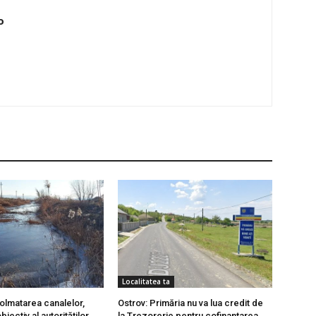
o
Localitatea ta
olmatarea canalelor,
Ostrov: Primăria nu va lua credit de
biectiv al autorităților
la Trezorerie pentru cofinanțarea