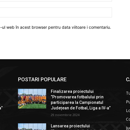
Website:
e-ul web în acest browser pentru data viitoare i comentariu.
POSTARI POPULARE
C
Finalizarea proiectului
T
”Promovarea fotbalului prin
Pu
participarea la Campionatul
a”
Județean de Fotbal, Liga a IV-a”
Lo
29 noiembrie 2024
C
Lansarea proiectului
Ju