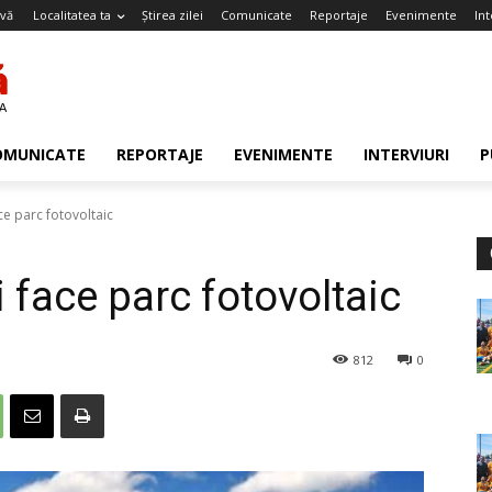
-vă
Localitatea ta
Știrea zilei
Comunicate
Reportaje
Evenimente
Int
OMUNICATE
REPORTAJE
EVENIMENTE
INTERVIURI
P
ce parc fotovoltaic
i face parc fotovoltaic
812
0