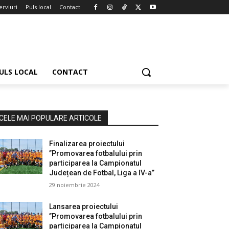
erviuri
Puls local
Contact
ULS LOCAL
CONTACT
CELE MAI POPULARE ARTICOLE
Finalizarea proiectului
”Promovarea fotbalului prin
participarea la Campionatul
Județean de Fotbal, Liga a IV-a”
29 noiembrie 2024
Lansarea proiectului
”Promovarea fotbalului prin
participarea la Campionatul