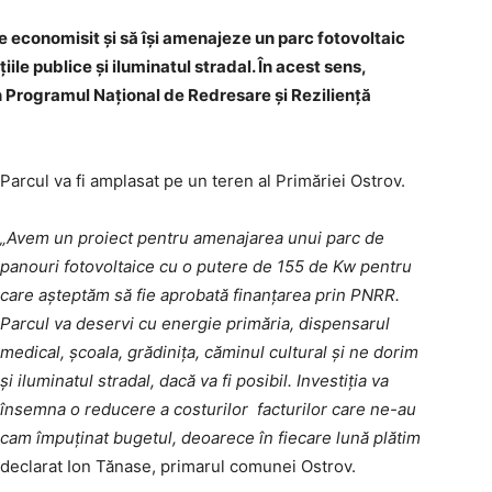
 economisit și să își amenajeze un parc fotovoltaic
iile publice și iluminatul stradal. În acest sens,
n Programul Național de Redresare și Reziliență
Parcul va fi amplasat pe un teren al Primăriei Ostrov.
„Avem un proiect pentru amenajarea unui parc de
panouri fotovoltaice cu o putere de 155 de Kw pentru
care așteptăm să fie aprobată finanțarea prin PNRR.
Parcul va deservi cu energie primăria, dispensarul
medical, școala, grădinița, căminul cultural și ne dorim
și iluminatul stradal, dacă va fi posibil. Investiția va
însemna o reducere a costurilor facturilor care ne-au
cam împuținat bugetul, deoarece în fiecare lună plătim
declarat Ion Tănase, primarul comunei Ostrov.