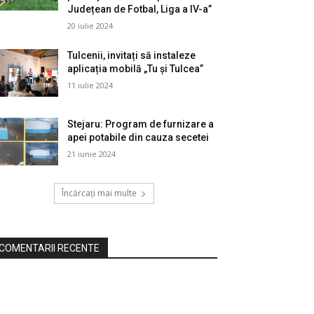
Județean de Fotbal, Liga a IV-a”
20 iulie 2024
Tulcenii, invitați să instaleze
aplicația mobilă „Tu și Tulcea”
11 iulie 2024
Stejaru: Program de furnizare a
apei potabile din cauza secetei
21 iunie 2024
Încărcați mai multe
COMENTARII RECENTE