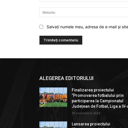
Salvați numele meu, adresa de e-mail și sit
ALEGEREA EDITORULUI
Finalizarea proiectului
”Promovarea fotbalului prin
participarea la Campionatul
Județean de Fotbal, Liga a IV-
29 noiembrie 2024
Lansarea proiectului