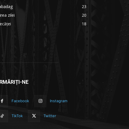
abadag
23
irea zilei
20
ecăței
18
RMĂRIȚI-NE
Facebook
Instagram
TikTok
Twitter