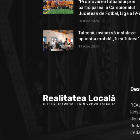
”Promovarea fotbalului prin
participarea la Campionatul
Județean de Fotbal, Liga a IV-
20 iulie 2024
Tulcenii, invitați să instaleze
aplicația mobilă „Tu și Tulcea”
11 iulie 2024
Des
REAL
lans
din t
Reda
(red