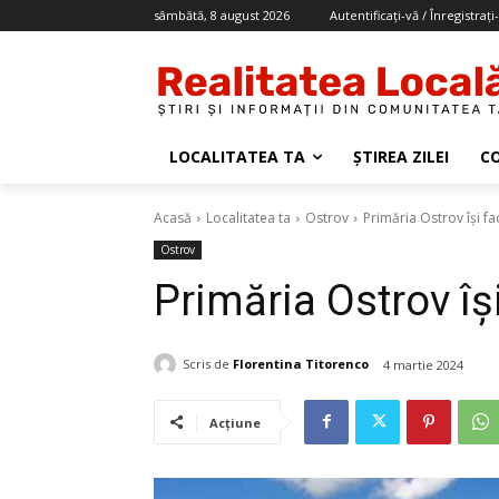
sâmbătă, 8 august 2026
Autentificați-vă / Înregistrați
LOCALITATEA TA
ȘTIREA ZILEI
C
Acasă
Localitatea ta
Ostrov
Primăria Ostrov își fa
Ostrov
Primăria Ostrov îș
Scris de
Florentina Titorenco
4 martie 2024
Acțiune