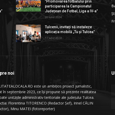
”Promovarea fotbalului prin
B
participarea la Campionatul
a”
Județean de Fotbal, Liga a IV-a”
Șt
20 iulie 2024
Fr
Tulcenii, invitați să instaleze
aplicația mobilă „Tu și Tulcea”
11 iulie 2024
pre noi
U
ITATEALOCALA.RO este un ambițios proiect jurnalistic,
at în septembrie 2023, ce își propune să prezinte realitatea
oate unitățile administrativ teritoriale ale județului Tulcea.
ctia: Florentina TITORENCO (Redactor Șef), Irinel CĂLIN
actor), Minu MATEI (fotoreporter)