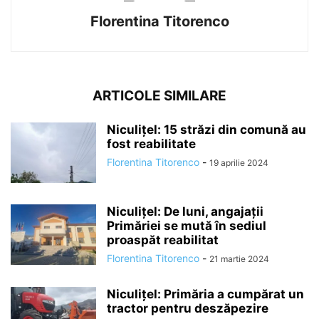
Florentina Titorenco
ARTICOLE SIMILARE
Niculițel: 15 străzi din comună au
fost reabilitate
Florentina Titorenco
-
19 aprilie 2024
Niculițel: De luni, angajații
Primăriei se mută în sediul
proaspăt reabilitat
Florentina Titorenco
-
21 martie 2024
Niculițel: Primăria a cumpărat un
tractor pentru deszăpezire