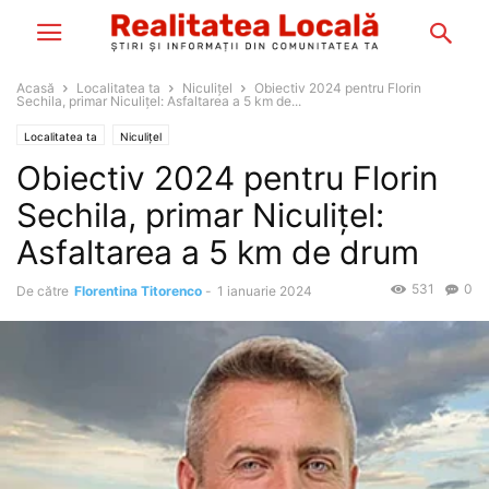
Acasă
Localitatea ta
Niculițel
Obiectiv 2024 pentru Florin
Sechila, primar Niculițel: Asfaltarea a 5 km de...
Localitatea ta
Niculițel
Obiectiv 2024 pentru Florin
Sechila, primar Niculițel:
Asfaltarea a 5 km de drum
531
0
De către
Florentina Titorenco
-
1 ianuarie 2024