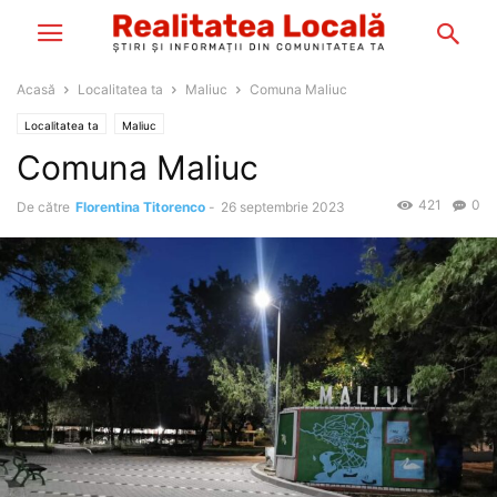
Acasă
Localitatea ta
Maliuc
Comuna Maliuc
Localitatea ta
Maliuc
Comuna Maliuc
421
0
De către
Florentina Titorenco
-
26 septembrie 2023