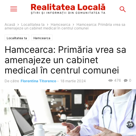
Acasă
Localitatea ta
Hamcearca
Hamcearca: Primăria vrea sa
amenajeze un cabinet medical în centrul comunei
Localitatea ta
Hamcearca
Hamcearca: Primăria vrea sa
amenajeze un cabinet
medical în centrul comunei
476
0
De către
Florentina Titorenco
-
18 martie 2024