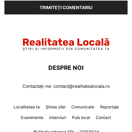
DESPRE NOI
Contactați-ne:
contact@realitatealocala.ro
Localitatea ta
Știrea zilei
Comunicate
Reportaje
Evenimente
Interviuri
Puls local
Contact
© Media Internet SRL - 22159024