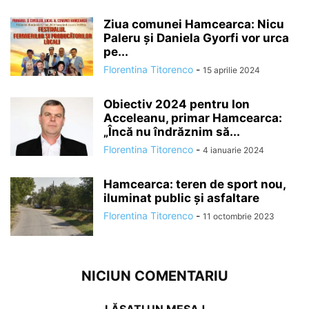
Ziua comunei Hamcearca: Nicu
Paleru și Daniela Gyorfi vor urca
pe...
Florentina Titorenco
-
15 aprilie 2024
Obiectiv 2024 pentru Ion
Acceleanu, primar Hamcearca:
„Încă nu îndrăznim să...
Florentina Titorenco
-
4 ianuarie 2024
Hamcearca: teren de sport nou,
iluminat public și asfaltare
Florentina Titorenco
-
11 octombrie 2023
NICIUN COMENTARIU
LĂSAȚI UN MESAJ