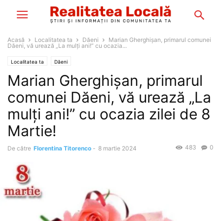
Acasă
Localitatea ta
Dăeni
Marian Gherghișan, primarul comunei
Dăeni, vă urează „La mulți ani!” cu ocazia...
Localitatea ta
Dăeni
Marian Gherghișan, primarul
comunei Dăeni, vă urează „La
mulți ani!” cu ocazia zilei de 8
Martie!
483
0
De către
Florentina Titorenco
-
8 martie 2024