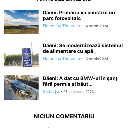
Dăeni: Primăria va construi un
parc fotovoltaic
Florentina Titorenco
-
14 martie 2024
Dăeni: Se modernizează sistemul
de alimentare cu apă
Florentina Titorenco
-
13 martie 2024
Dăeni: A dat cu BMW-ul în șanț
fără permis și băut...
Redacția
-
23 octombrie 2023
NICIUN COMENTARIU