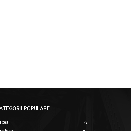
ATEGORII POPULARE
ulcea
78
ls local
52