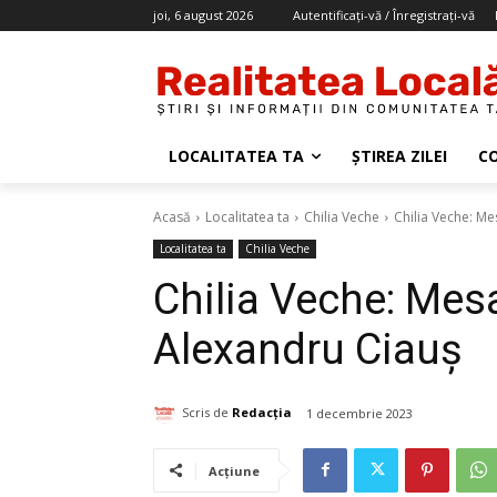
joi, 6 august 2026
Autentificați-vă / Înregistrați-vă
LOCALITATEA TA
ȘTIREA ZILEI
C
Acasă
Localitatea ta
Chilia Veche
Chilia Veche: Me
Localitatea ta
Chilia Veche
Chilia Veche: Mesa
Alexandru Ciauș
Scris de
Redacția
1 decembrie 2023
Acțiune