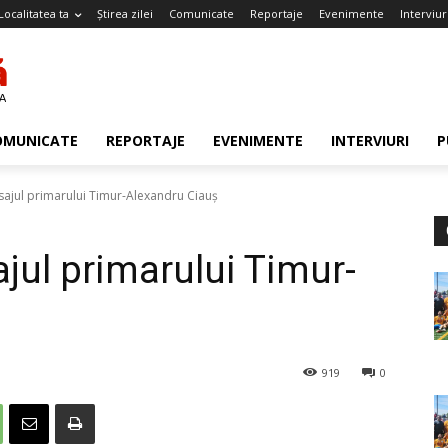
Localitatea ta
Știrea zilei
Comunicate
Reportaje
Evenimente
Interviur
OMUNICATE
REPORTAJE
EVENIMENTE
INTERVIURI
P
sajul primarului Timur-Alexandru Ciauș
jul primarului Timur-
919
0