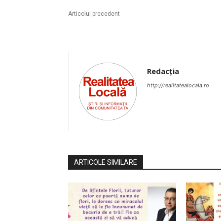
Articolul precedent
Redacția
http://realitatealocala.ro
ARTICOLE SIMILARE