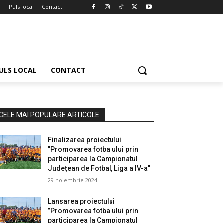
i
Puls local
Contact
ULS LOCAL
CONTACT
CELE MAI POPULARE ARTICOLE
Finalizarea proiectului
”Promovarea fotbalului prin
participarea la Campionatul
Județean de Fotbal, Liga a IV-a”
29 noiembrie 2024
Lansarea proiectului
”Promovarea fotbalului prin
participarea la Campionatul