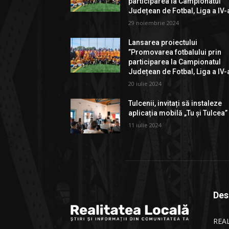
participarea la Campionatul
Județean de Fotbal, Liga a IV-
29 noiembrie 2024
Lansarea proiectului
”Promovarea fotbalului prin
participarea la Campionatul
Județean de Fotbal, Liga a IV-
20 iulie 2024
Tulcenii, invitați să instaleze
aplicația mobilă „Tu și Tulcea”
11 iulie 2024
Des
REAL