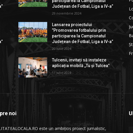
participarea la Campionatul
a”
Județean de Fotbal, Liga a IV-a”
Lo
29 noiembrie 2024
C
Lansarea proiectului
Ju
”Promovarea fotbalului prin
B
participarea la Campionatul
a”
Județean de Fotbal, Liga a IV-a”
Șt
20 iulie 2024
Fr
Tulcenii, invitați să instaleze
aplicația mobilă „Tu și Tulcea”
11 iulie 2024
pre noi
U
ITATEALOCALA.RO este un ambițios proiect jurnalistic,