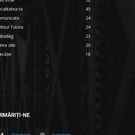
calitatea ta
45
omunicate
24
dețul Tulcea
24
abadag
23
irea zilei
20
ecăței
18
RMĂRIȚI-NE
Facebook
Instagram