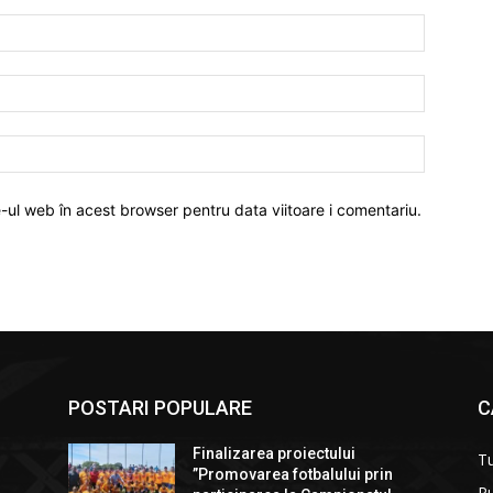
Nume:*
Email:*
Website:
e-ul web în acest browser pentru data viitoare i comentariu.
POSTARI POPULARE
C
Finalizarea proiectului
T
”Promovarea fotbalului prin
Pu