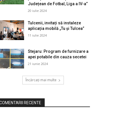
Județean de Fotbal, Liga a IV-a”
20 iulie 2024
Tulcenii, invitați să instaleze
aplicația mobilă „Tu și Tulcea”
11 iulie 2024
Stejaru: Program de furnizare a
apei potabile din cauza secetei
21 iunie 2024
Încărcați mai multe
COMENTARII RECENTE