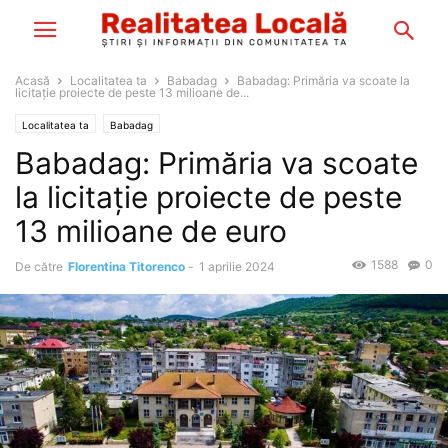
Acasă
Localitatea ta
Babadag
Babadag: Primăria va scoate la
licitație proiecte de peste 13 milioane de...
Localitatea ta
Babadag
Babadag: Primăria va scoate
la licitație proiecte de peste
13 milioane de euro
1588
0
De către
Florentina Titorenco
-
1 aprilie 2024