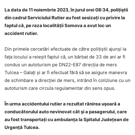
La data de 11 noiembrie 2023, în jurul orei 08:34, polițiștii
din cadrul Serviciului Rutier au fost sesizați cu privire la
faptul că, pe raza localității Somova a avut loc un
accident rutier.
Din primele cercetări efectuate de către polițiştii ajunși la
fața locului a reieșit faptul că, un bărbat de 33 de ani ar fi
condus un autoturism pe DN22-E87 direcția de mers
Tulcea – Galaţi și ar fi efectuat fără să se asigure manevra
de schimbare a direcției de mers, intrând în coliziune cu un
autoturism care circula regulamentar din sens opus.
În urma accidentului rutier a rezultat rănirea ușoară a
conducătorului auto nevinovat cât și a pasagerului, care
au fost transportați cu ambulanța la Spitalul Judeţean de
Urgență Tulcea.