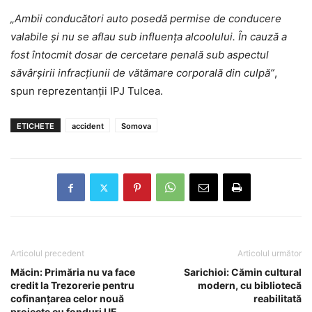
„Ambii conducători auto posedă permise de conducere
valabile şi nu se aflau sub influența alcoolului. În cauză a
fost întocmit dosar de cercetare penală sub aspectul
săvârşirii infracţiunii de vătămare corporală din culpă”
,
spun reprezentanții IPJ Tulcea.
ETICHETE
accident
Somova
Articolul precedent
Articolul următor
Măcin: Primăria nu va face
Sarichioi: Cămin cultural
credit la Trezorerie pentru
modern, cu bibliotecă
cofinanțarea celor nouă
reabilitată
proiecte cu fonduri UE