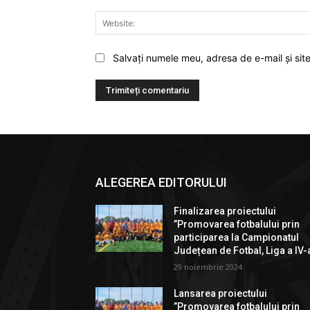
Salvați numele meu, adresa de e-mail și sit
ALEGEREA EDITORULUI
Finalizarea proiectului
”Promovarea fotbalului prin
participarea la Campionatul
Județean de Fotbal, Liga a IV-
29 noiembrie 2024
Lansarea proiectului
”Promovarea fotbalului prin