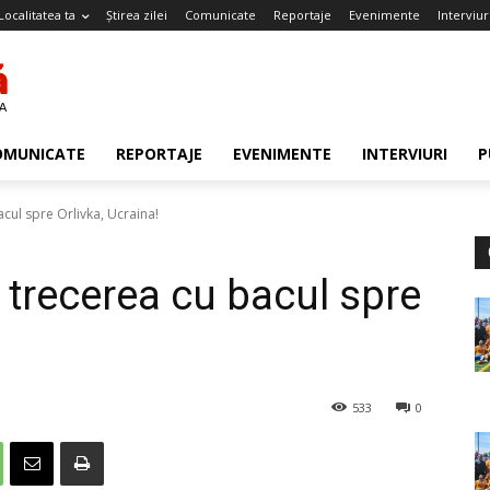
Localitatea ta
Știrea zilei
Comunicate
Reportaje
Evenimente
Interviur
OMUNICATE
REPORTAJE
EVENIMENTE
INTERVIURI
P
acul spre Orlivka, Ucraina!
t trecerea cu bacul spre
533
0