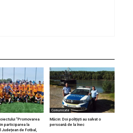
Comunicate
oiectului ”Promovarea
Măcin: Doi polițiști au salvat o
in participarea la
persoană de la înec
 Județean de Fotbal,