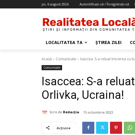
joi, 6 august 2026
Autentificați-vă / Înregistrați-vă
LOCALITATEA TA
ȘTIREA ZILEI
C
Acasă
Comunicate
Isaccea: S-a reluat trecerea cu b
Comunicate
Isaccea: S-a relua
Orlivka, Ucraina!
Scris de
Redacția
15 octombrie 2023
Acțiune