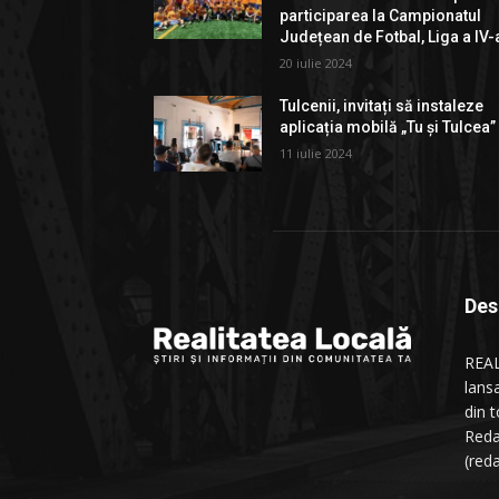
participarea la Campionatul
Județean de Fotbal, Liga a IV-
20 iulie 2024
Tulcenii, invitați să instaleze
aplicația mobilă „Tu și Tulcea”
11 iulie 2024
Des
REAL
lans
din t
Reda
(red