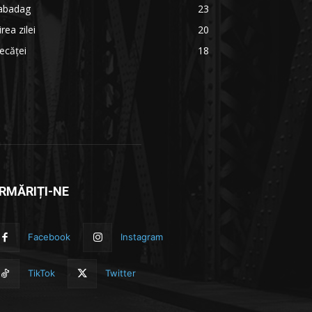
abadag
23
irea zilei
20
ecăței
18
RMĂRIȚI-NE
Facebook
Instagram
TikTok
Twitter