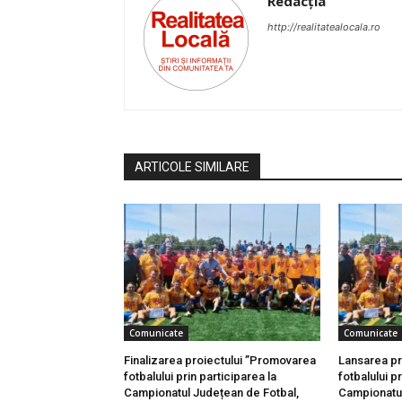
Redacția
http://realitatealocala.ro
ARTICOLE SIMILARE
Comunicate
Comunicate
Finalizarea proiectului ”Promovarea
Lansarea pr
fotbalului prin participarea la
fotbalului pr
Campionatul Județean de Fotbal,
Campionatul