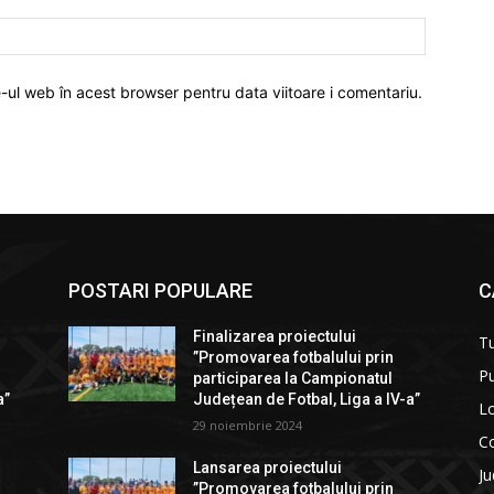
Website:
e-ul web în acest browser pentru data viitoare i comentariu.
POSTARI POPULARE
C
Finalizarea proiectului
T
”Promovarea fotbalului prin
Pu
participarea la Campionatul
a”
Județean de Fotbal, Liga a IV-a”
Lo
29 noiembrie 2024
C
Lansarea proiectului
Ju
”Promovarea fotbalului prin