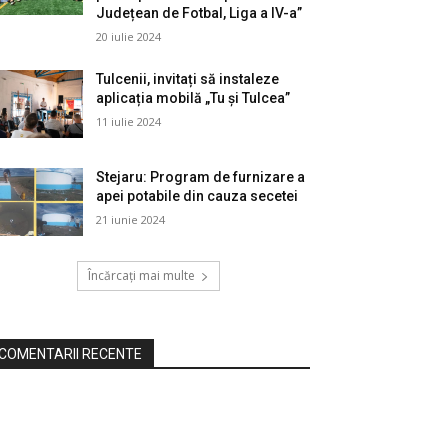
Județean de Fotbal, Liga a IV-a”
20 iulie 2024
Tulcenii, invitați să instaleze
aplicația mobilă „Tu și Tulcea”
11 iulie 2024
Stejaru: Program de furnizare a
apei potabile din cauza secetei
21 iunie 2024
Încărcați mai multe
COMENTARII RECENTE