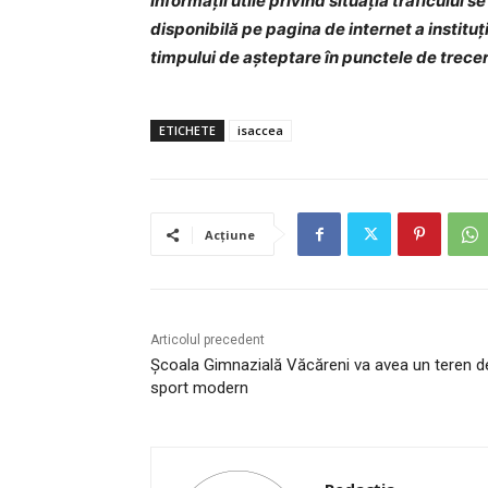
Informaţii utile privind situaţia traficului 
disponibilă pe pagina de internet a institu
timpului de așteptare în punctele de trecere
ETICHETE
isaccea
Acțiune
Articolul precedent
Școala Gimnazială Văcăreni va avea un teren d
sport modern