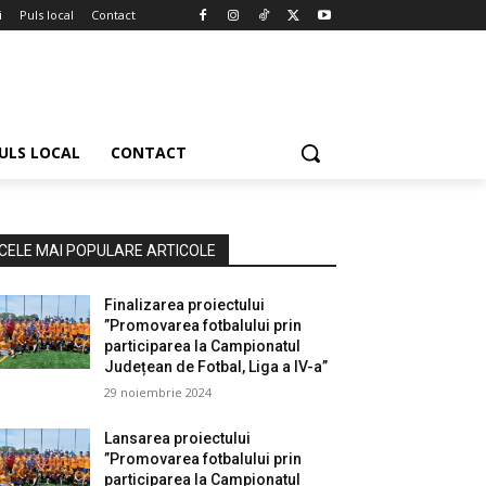
i
Puls local
Contact
ULS LOCAL
CONTACT
CELE MAI POPULARE ARTICOLE
Finalizarea proiectului
”Promovarea fotbalului prin
participarea la Campionatul
Județean de Fotbal, Liga a IV-a”
29 noiembrie 2024
Lansarea proiectului
”Promovarea fotbalului prin
participarea la Campionatul