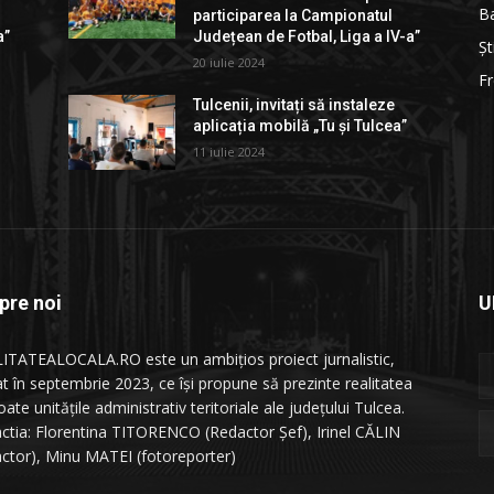
B
participarea la Campionatul
a”
Județean de Fotbal, Liga a IV-a”
Șt
20 iulie 2024
Fr
Tulcenii, invitați să instaleze
aplicația mobilă „Tu și Tulcea”
11 iulie 2024
pre noi
U
ITATEALOCALA.RO este un ambițios proiect jurnalistic,
at în septembrie 2023, ce își propune să prezinte realitatea
oate unitățile administrativ teritoriale ale județului Tulcea.
ctia: Florentina TITORENCO (Redactor Șef), Irinel CĂLIN
actor), Minu MATEI (fotoreporter)