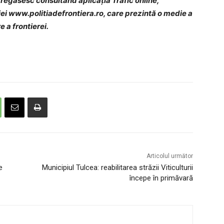
se regăsesc consultând aplicația Trafic online,
ției www.politiadefrontiera.ro, care prezintă o medie a
 a frontierei.
Articolul următor
e
Municipiul Tulcea: reabilitarea străzii Viticulturii
începe în primăvară