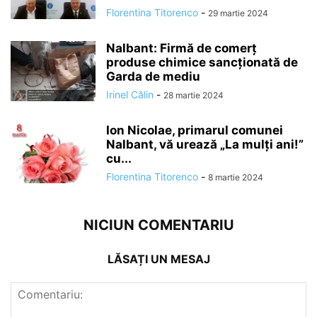
Florentina Titorenco
-
29 martie 2024
Nalbant: Firmă de comerț
produse chimice sancționată de
Garda de mediu
Irinel Călin
-
28 martie 2024
Ion Nicolae, primarul comunei
Nalbant, vă urează „La mulți ani!”
cu...
Florentina Titorenco
-
8 martie 2024
NICIUN COMENTARIU
LĂSAȚI UN MESAJ