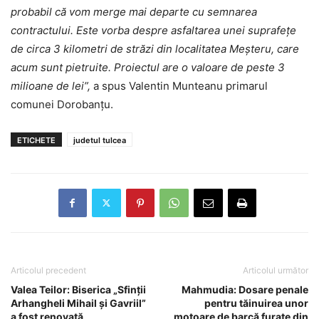
probabil că vom merge mai departe cu semnarea
contractului. Este vorba despre asfaltarea unei suprafețe
de circa 3 kilometri de străzi din localitatea Meșteru, care
acum sunt pietruite. Proiectul are o valoare de peste 3
milioane de lei”,
a spus Valentin Munteanu primarul
comunei Dorobanțu.
ETICHETE
judetul tulcea
Articolul precedent
Articolul următor
Valea Teilor: Biserica „Sfinţii
Mahmudia: Dosare penale
Arhangheli Mihail şi Gavriil”
pentru tăinuirea unor
a fost renovată
motoare de barcă furate din