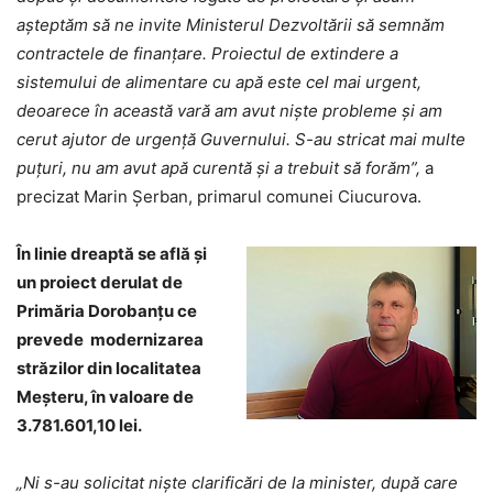
așteptăm să ne invite Ministerul Dezvoltării să semnăm
contractele de finanțare. Proiectul de extindere a
sistemului de alimentare cu apă este cel mai urgent,
deoarece în această vară am avut niște probleme și am
cerut ajutor de urgență Guvernului. S-au stricat mai multe
puțuri, nu am avut apă curentă și a trebuit să forăm”,
a
precizat Marin Șerban, primarul comunei Ciucurova.
În linie dreaptă se află și
un proiect derulat de
Primăria Dorobanțu ce
prevede modernizarea
străzilor din localitatea
Meșteru, în valoare de
3.781.601,10 lei.
„Ni s-au solicitat niște clarificări de la minister, după care