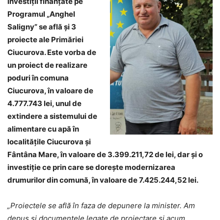
investiții finanțate pe
Programul „Anghel
Saligny” se află și 3
proiecte ale Primăriei
Ciucurova. Este vorba de
un proiect de realizare
poduri în comuna
Ciucurova, în valoare de
4.777.743 lei, unul de
extindere a sistemului de
alimentare cu apă în
localitățile Ciucurova și
Fântâna Mare, în valoare de 3.399.211,72 de lei, dar și o
investiție ce prin care se dorește modernizarea
drumurilor din comună, în valoare de 7.425.244,52 lei.
„Proiectele se află în faza de depunere la minister. Am
depus și documentele legate de proiectare și acum