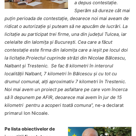
a depus contestație.
Sperăm să dureze cât mai
puțin perioada de contestație, deoarece noi mai aveam de
ridicat o autorizație și puteam să ne apucăm de lucrări. La
licitație au participat trei firme, una din județul Tulcea, iar
celelalte din Ialomița și București. Cea care a făcut
contestație este firma din Ialomița care a ieșit pe locul doi
la licitație.Proiectul cuprinde străzi din Nicolae Bălcescu,
Nalbant și Trestenic. Se fac 8 kilometri în interorul
localității Nalbant, 7 kilometri în Bălcescu și cu tot cu
drumul comunal, alți aproximativ 7 kilometri în Trestenic.
Noi mai avem un proiect pe asfaltare pe care vom încerca
să îl depunem pe AFIR, deoarece mai avem în jur de 15
kilometri pentru a acoperi toată comuna”,
ne-a declarat
primarul Ion Nicoale.
Pe lista obiectivelor de