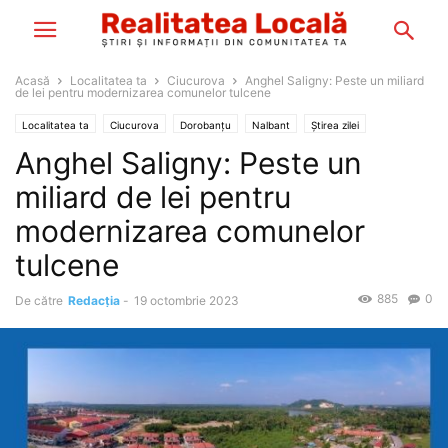
Acasă
Localitatea ta
Ciucurova
Anghel Saligny: Peste un miliard
de lei pentru modernizarea comunelor tulcene
Localitatea ta
Ciucurova
Dorobanțu
Nalbant
Știrea zilei
Anghel Saligny: Peste un
miliard de lei pentru
modernizarea comunelor
tulcene
885
0
De către
Redacția
-
19 octombrie 2023