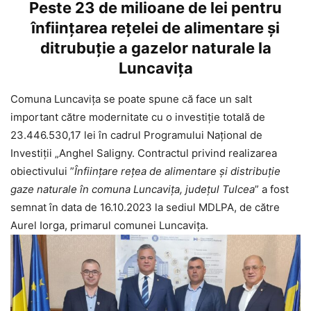
Peste 23 de milioane de lei pentru
înființarea rețelei de alimentare și
ditrubuție a gazelor naturale la
Luncavița
Comuna Luncavița se poate spune că face un salt
important către modernitate cu o investiție totală de
23.446.530,17 lei în cadrul Programului Național de
Investiții „Anghel Saligny. Contractul privind realizarea
obiectivului ”
Înființare rețea de alimentare și distribuție
gaze naturale în comuna Luncavița, județul Tulcea
” a fost
semnat în data de 16.10.2023 la sediul MDLPA, de către
Aurel Iorga, primarul comunei Luncavița.