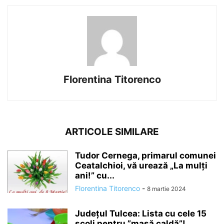
Florentina Titorenco
ARTICOLE SIMILARE
Tudor Cernega, primarul comunei
Ceatalchioi, vă urează „La mulți
ani!” cu...
Florentina Titorenco
-
8 martie 2024
Județul Tulcea: Lista cu cele 15
școli pentru ”masă caldă”!