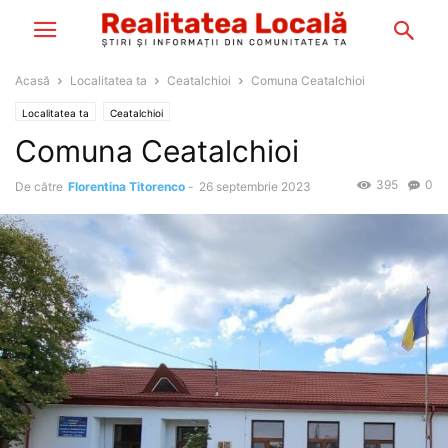
Acasă
Localitatea ta
Ceatalchioi
Comuna Ceatalchioi
Localitatea ta
Ceatalchioi
Comuna Ceatalchioi
395
0
De către
Florentina Titorenco
-
26 septembrie 2023